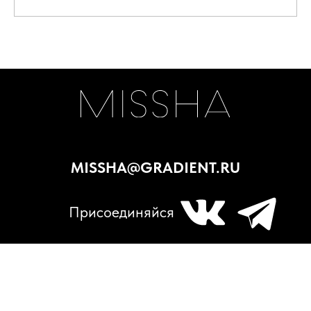
ООО «НТС «Градиент», ОГРН: 1027739304570, ИНН: 7720125736.
125315, г. Москва, вн. тер. г. муниципальный округ Аэропорт,
Ленинградский проспект, д. 72, корпус 1.
Политика обработки cookies
Пользовательское соглашение