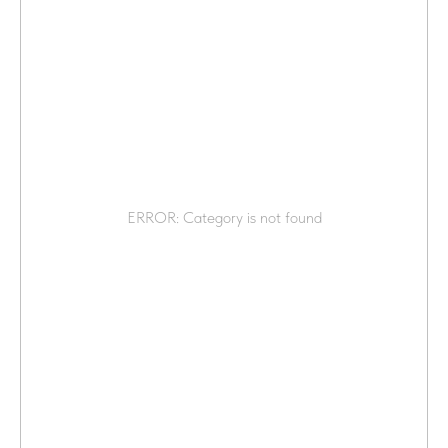
ERROR: Category is not found
MISSHA@GRADIENT.RU
Присоединяйся