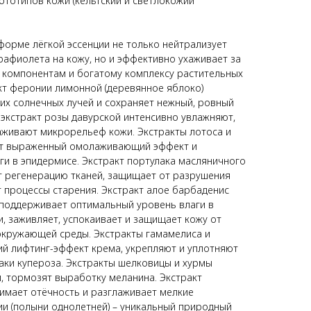
ототипов кожи (кельтский и светлокожий
форме лёгкой эссенции не только нейтрализует
рафиолета на кожу, но и эффективно ухаживает за
компонентам и богатому комплексу растительных
акт феронии лимонной (деревянное яблоко)
х солнечных лучей и сохраняет нежный, ровный
и экстракт розы давурской интенсивно увлажняют,
аживают микрорельеф кожи. Экстракты лотоса и
ют выраженный омолаживающий эффект и
и в эпидермисе. Экстракт портулака масляничного
т регенерацию тканей, защищает от разрушения
 процессы старения. Экстракт алое барбаденис
 поддерживает оптимальный уровень влаги в
, заживляет, успокаивает и защищает кожу от
кружающей среды. Экстракты гамамелиса и
ий лифтинг-эффект крема, укрепляют и уплотняют
аки купероза. Экстракты шелковицы и хурмы
, тормозят выработку меланина. Экстракт
нимает отёчность и разглаживает мелкие
ии (полыни однолетней) – уникальный природный