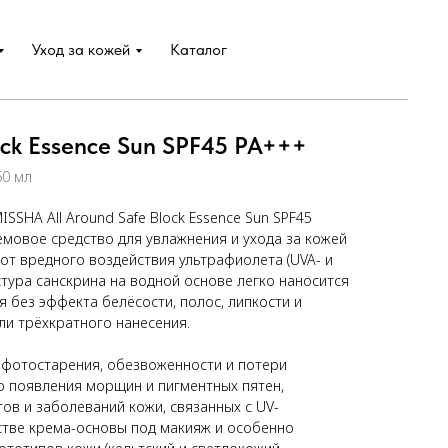
Уход за кожей
Каталог
lock Essence Sun SPF45 PA+++
60 мл
SHA All Around Safe Block Essence Sun SPF45
емовое средство для увлажнения и ухода за кожей
от вредного воздействия ультрафиолета (UVA- и
тура санскрина на водной основе легко наносится
я без эффекта белёсости, полос, липкости и
или трёхкратного нанесения.
 фотостарения, обезвоженности и потери
о появления морщин и пигментных пятен,
ов и заболеваний кожи, связанных с UV-
стве крема-основы под макияж и особенно