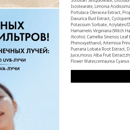
Sorbitan Sesquioleate, Disodium
Isostearate, Limonia Acidissima
Portulaca Oleracea Extract, Pr
Davurica Bud Extract, Cyclopent
Potassium Sorbate, Acrylates/
Hamamelis Virginiana (Witch Haze
Alcohol, Camellia Sinensis Leaf
Phenoxyethanol, Artemisia Prin
Pueraria Lobata Root Extract, D
Juice,morus Alba Fruit Extract,
Flower Water,centaurea Cyanus