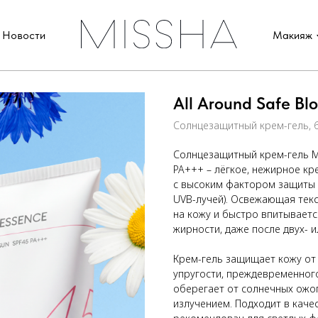
Новости
Макияж
All Around Safe B
Солнцезащитный крем-гель,
Солнцезащитный крем-гель MIS
PA+++ – лёгкое, нежирное кр
с высоким фактором защиты 
UVB-лучей). Освежающая текс
на кожу и быстро впитываетс
жирности, даже после двух- 
Крем-гель защищает кожу от
упругости, преждевременног
оберегает от солнечных ожог
излучением. Подходит в каче