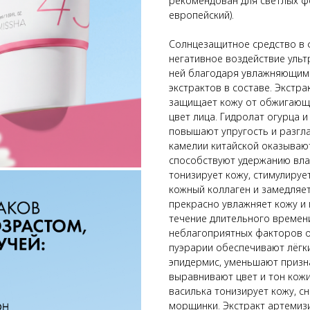
рекомендован для светлых ф
европейский).
Солнцезащитное средство в 
негативное воздействие ульт
ней благодаря увлажняющим 
экстрактов в составе. Экстр
защищает кожу от обжигающи
цвет лица. Гидролат огурца 
повышают упругость и разгл
камелии китайской оказыва
способствуют удержанию влаг
тонизирует кожу, стимулируе
кожный коллаген и замедляет
прекрасно увлажняет кожу и
течение длительного времени
неблагоприятных факторов о
пуэрарии обеспечивают лёгк
эпидермис, уменьшают призн
выравнивают цвет и тон кожи
василька тонизирует кожу, с
морщинки. Экстракт артемиз