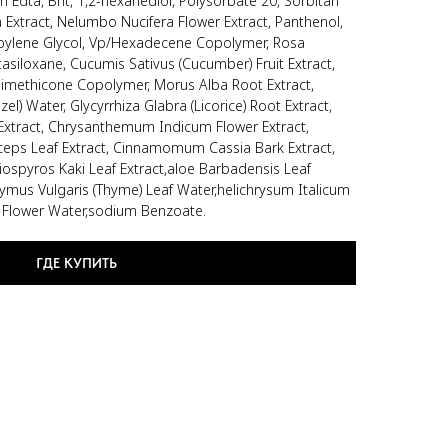
 Edta, Bht, 1,2-hexanediol, Polysorbate 20, Sorbitan
 Extract, Nelumbo Nucifera Flower Extract, Panthenol,
opylene Glycol, Vp/Hexadecene Copolymer, Rosa
asiloxane, Cucumis Sativus (Cucumber) Fruit Extract,
Dimethicone Copolymer, Morus Alba Root Extract,
l) Water, Glycyrrhiza Glabra (Licorice) Root Extract,
 Extract, Chrysanthemum Indicum Flower Extract,
ceps Leaf Extract, Cinnamomum Cassia Bark Extract,
iospyros Kaki Leaf Extract,aloe Barbadensis Leaf
thymus Vulgaris (Thyme) Leaf Water,helichrysum Italicum
 Flower Water,sodium Benzoate.
ГДЕ КУПИТЬ