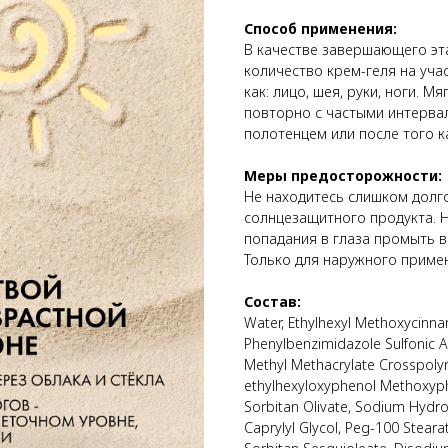
Способ применения:
В качестве завершающего эт
количество крем-геля на уча
как: лицо, шея, руки, ноги. 
повторно с частыми интервал
полотенцем или после того к
Меры предосторожности:
Не находитесь слишком долго
солнцезащитного продукта. Н
попадания в глаза промыть в
Только для наружного приме
Состав:
Water, Ethylhexyl Methoxycinnama
Phenylbenzimidazole Sulfonic 
Methyl Methacrylate Crosspolyme
ethylhexyloxyphenol Methoxyphen
Sorbitan Olivate, Sodium Hydro
Caprylyl Glycol, Peg-100 Stearat