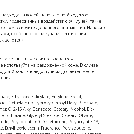
апа ухода за кожей, нанесите необходимое
стки, подверженные воздействию УФ-лучей, такие
Мягко помассируйте до полного впитывания. Наносите
ами, особенно после купания, вытирания
ак вспотели.
 на солнце, даже с использованием
е используйте на раздражённой коже. В случае
одой. Хранить в недоступном для детей месте.
нения.
te, Ethylhexyl Salicylate, Butylene Glycol,
Acid, Diethylamino Hydroxybenzoyl Hexyl Benzoate,
r, C12-15 Alkyl Benzoate, Cetearyl Alcohol, Bis-
yl Triazine, Glyceryl Stearate, Cetearyl Olivate,
xide, Polysorbate 60, Dimethicone, Polyacrylate-13,
e, Ethylhexylglycerin, Fragrance, Polyisobutene,