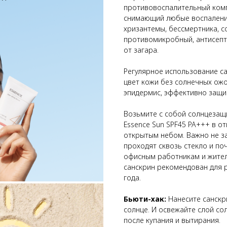
противовоспалительный комп
снимающий любые воспаления
хризантемы, бессмертника, с
противомикробный, антисепт
от загара.
Регулярное использование с
цвет кожи без солнечных ожо
эпидермис, эффективно защи
Возьмите с собой солнцезащи
Essence Sun SPF45 PA+++ в от
открытым небом. Важно не з
проходят сквозь стекло и по
офисным работникам и жител
санскрин рекомендован для 
года.
Бьюти-хак:
Нанесите санскр
солнце. И освежайте слой со
после купания и вытирания.