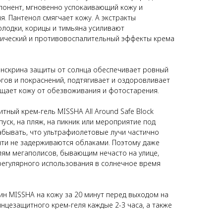
онент, мгновенно успокаивающий кожу и
. Пантенол смягчает кожу. А экстракты
олодки, корицы и тимьяна усиливают
ический и противовоспалительный эффекты крема
анскрина защиты от солнца обеспечивает ровный
гов и покраснений, подтягивает и оздоровливает
щает кожу от обезвоживания и фотостарения.
тный крем-гель MISSHA All Around Safe Block
пуск, на пляж, на пикник или мероприятие под
абывать, что ультрафиолетовые лучи частично
чти не задерживаются облаками. Поэтому даже
ям мегаполисов, бывающим нечасто на улице,
регулярного использования в солнечное время
ин MISSHA на кожу за 20 минут перед выходом на
лнцезащитного крем-геля каждые 2-3 часа, а также