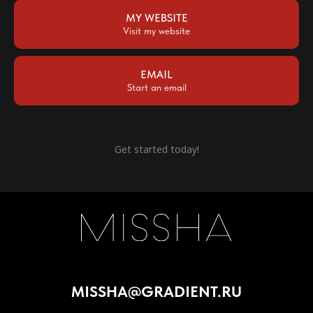
MY WEBSITE
Visit my website
EMAIL
Start an email
MISSHA@GRADIENT.RU
Get started today!
Присоединяйся
ООО «НТС «Градиент», ОГРН: 1027739304570, ИНН: 7720125736.
125315, г. Москва, вн. тер. г. муниципальный округ Аэропорт,
Ленинградский проспект, д. 72, корпус 1.
Политика обработки cookies
Пользовательское соглашение