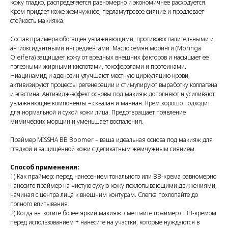
кожу гладко, распределяется равномерно и экономичнее расходуется.
Крем придаёт коже жемчужное, перламутровое сияние и продлевает
стойкость макияжа.
Состав праймера обогащён увлажняющими, противовоспалительными и
антиоксидантными ингредиентами. Масло семян моринги (Moringa
Oleifera) защищает кожу от вредных внешних факторов и насыщает её
полезными жирными кислотами, токоферолами и протеинами.
Ниацинамид и аденозин улучшают местную циркуляцию крови,
активизируют процессы регенерации и стимулируют выработку коллагена
и эластина. Антиэйдж-эффект основы под макияж дополняют и усиливают
увлажняющие компоненты – сквалан и маннан. Крем хорошо подходит
для нормальной и сухой кожи лица. Предотвращает появление
мимических морщин и уменьшает воспаления.
Праймер MISSHA BB Boomer – ваша идеальная основа под макияж для
гладкой и защищённой кожи с деликатным жемчужным сиянием.
Способ применения:
1) Как праймер: перед нанесением тонального или BB-крема равномерно
нанесите праймер на чистую сухую кожу похлопывающими движениями,
начиная с центра лица к внешним контурам. Слегка похлопайте до
полного впитывания.
2) Когда вы хотите более яркий макияж: смешайте праймер с ВВ-кремом
перед использованием + нанесите на участки, которые нуждаются в