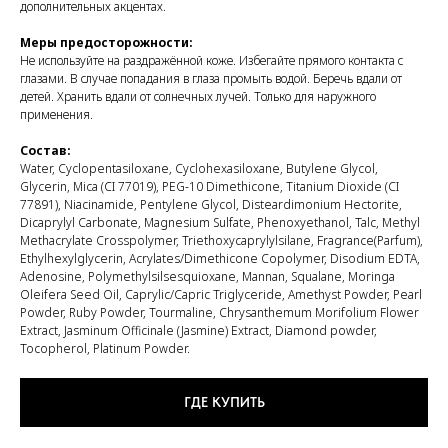
дополнительных акцентах.
Меры предосторожности:
Не используйте на раздражённой коже. Избегайте прямого контакта с
глазами. В случае попадания в глаза промыть водой. Беречь вдали от
детей. Хранить вдали от солнечных лучей. Только для наружного
применения.
MISSHA@GRADIENT.RU
Состав:
Water, Cyclopentasiloxane, Cyclohexasiloxane, Butylene Glycol,
Glycerin, Mica (CI 77019), PEG-10 Dimethicone, Titanium Dioxide (CI
Присоединяйся
77891), Niacinamide, Pentylene Glycol, Disteardimonium Hectorite,
Dicaprylyl Carbonate, Magnesium Sulfate, Phenoxyethanol, Talc, Methyl
Methacrylate Crosspolymer, Triethoxycaprylylsilane, Fragrance(Parfum),
ООО «НТС «Градиент», ОГРН: 1027739304570, ИНН: 7720125736.
125315, г. Москва, вн. тер. г. муниципальный округ Аэропорт,
Ethylhexylglycerin, Acrylates/Dimethicone Copolymer, Disodium EDTA,
Ленинградский проспект, д. 72, корпус 1.
Adenosine, Polymethylsilsesquioxane, Mannan, Squalane, Moringa
Oleifera Seed Oil, Caprylic/Capric Triglyceride, Amethyst Powder, Pearl
Политика обработки cookies
Пользовательское соглашение
Powder, Ruby Powder, Tourmaline, Chrysanthemum Morifolium Flower
Extract, Jasminum Officinale (Jasmine) Extract, Diamond powder,
Tocopherol, Platinum Powder.
ГДЕ КУПИТЬ