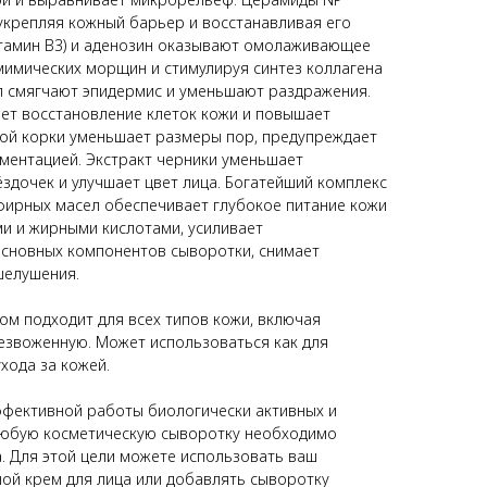
укрепляя кожный барьер и восстанавливая его
итамин B3) и аденозин оказывают омолаживающее
мимических морщин и стимулируя синтез коллагена
ол смягчают эпидермис и уменьшают раздражения.
яет восстановление клеток кожи и повышает
вой корки уменьшает размеры пор, предупреждает
гментацией. Экстракт черники уменьшает
здочек и улучшает цвет лица. Богатейший комплекс
эфирных масел обеспечивает глубокое питание кожи
и и жирными кислотами, усиливает
сновных компонентов сыворотки, снимает
 шелушения.
ом подходит для всех типов кожи, включая
езвоженную. Может использоваться как для
ухода за кожей.
фективной работы биологически активных и
юбую косметическую сыворотку необходимо
. Для этой цели можете использовать ваш
ой крем для лица или добавлять сыворотку