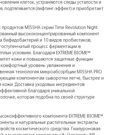
овления клеток, устраняются следы усталости и
я, подтягивается (лифтинг-эффект) и приобретает
продуктов MISSHA серии Time Revolution Night
нтованный высококонцентрированный компонент
та бифидобактерий и 10 видов пробиотиков,
гоступенчатый процесс ферментации в
ёплых условиях. Благодаря EXTREME BIOME™
нитет кожи и повышаются защитные функции
 комфортный уровень увлажнения и
твенная технология микроабсорбции MISSHA PRO
вующим компонентам сыворотки легче, быстрее и
и кожи. Доставка уходовых ингредиентов
 эффективной благодаря уникальной
лочке, которая подобна по своей структуре
ысокоэффективного компонента EXTREME BIOME™.
ненты и натуральные растительные экстракты
свойств косметического средства. Гиалуроновая
ой и выравнивает микрорельеф. Церамиды NP