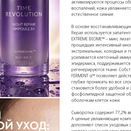
активизируются процессы обн
воспалений, кожа увлажняетс
естественное сияние.
В основе восстанавливающих 
Repair используется запате
EXTREME BIOME™ – микс лиза
прошедших интенсивный мно
экстремальных, холодных и т
усиливается клеточный имму
эпидермиса, поддерживается
регенерируются ткани. Собс
FERMENT α™ позволяет дейст
глубже проникать во все сло
становится более удобной и
фосфолипидной защитной обо
оболочкам клеток кожи.
Сыворотка содержит 77,2% в
А ценные увлажняющие компо
дополняют список уходовых 
кислота насыщает кожу влаг