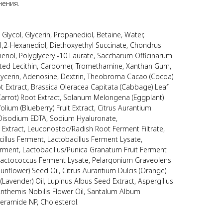
нения.
Glycol, Glycerin, Propanediol, Betaine, Water,
 1,2-Hexanediol, Diethoxyethyl Succinate, Chondrus
henol, Polyglyceryl-10 Laurate, Saccharum Officinarum
ated Lecithin, Carbomer, Tromethamine, Xanthan Gum,
lycerin, Adenosine, Dextrin, Theobroma Cacao (Cocoa)
oot Extract, Brassica Oleracea Capitata (Cabbage) Leaf
Carrot) Root Extract, Solanum Melongena (Eggplant)
folium (Blueberry) Fruit Extract, Citrus Aurantium
 Disodium EDTA, Sodium Hyaluronate,
Extract, Leuconostoc/Radish Root Ferment Filtrate,
cillus Ferment, Lactobacillus Ferment Lysate,
erment, Lactobacillus/Punica Granatum Fruit Ferment
 Lactococcus Ferment Lysate, Pelargonium Graveolens
Sunflower) Seed Oil, Citrus Aurantium Dulcis (Orange)
 (Lavender) Oil, Lupinus Albus Seed Extract, Aspergillus
 Anthemis Nobilis Flower Oil, Santalum Album
Ceramide NP, Cholesterol.