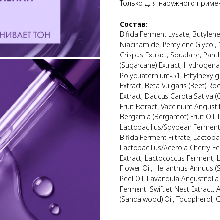
Только для наружного приме
Состав:
Bifida Ferment Lysate, Butylene 
Niacinamide, Pentylene Glycol,
Crispus Extract, Squalane, Pant
(Sugarcane) Extract, Hydrogen
Polyquaternium-51, Ethylhexylg
Extract, Beta Vulgaris (Beet) R
Extract, Daucus Carota Sativa (
Fruit Extract, Vaccinium Angusti
Bergamia (Bergamot) Fruit Oil,
Lactobacillus/Soybean Ferment 
Bifida Ferment Filtrate, Lactoba
Lactobacillus/Acerola Cherry F
Extract, Lactococcus Ferment,
Flower Oil, Helianthus Annuus (
Peel Oil, Lavandula Angustifolia
Ferment, Swiftlet Nest Extract,
(Sandalwood) Oil, Tocopherol, 