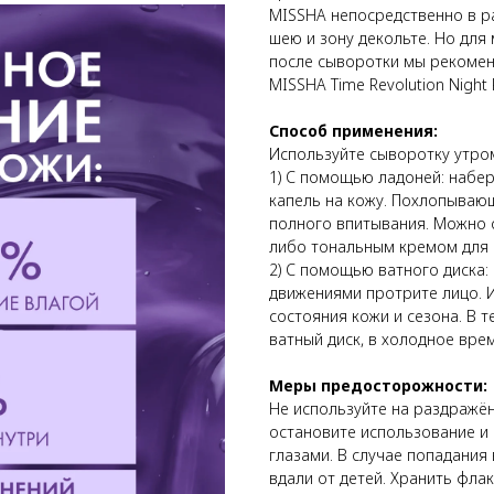
MISSHA непосредственно в р
шею и зону декольте. Но дл
после сыворотки мы рекомен
MISSHA Time Revolution Night
Способ применения:
Используйте сыворотку утро
1) С помощью ладоней: набер
капель на кожу. Похлопываю
полного впитывания. Можно
либо тональным кремом для
2) С помощью ватного диска:
движениями протрите лицо. И
состояния кожи и сезона. В 
ватный диск, в холодное врем
Меры предосторожности:
Не используйте на раздражё
остановите использование и 
глазами. В случае попадания
вдали от детей. Хранить фла