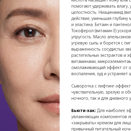
помогают удерживать влагу, 
целостность. Ниацинамид (в
действие, уменьшая глубину 
и эластина. Бетаин и пантен
Токоферол (витамин E) ускор
упругость. Масло апельсино
угревую сыпь и борется с пи
выраженность сосудистых звё
растительных экстрактов и 
витаминами, микроэлементам
омолаживающий эффект от о
воспаления, зуд и устраняет
Сыворотка с лифтинг-эффект
чувствительную, зрелую и об
ночного, так и для дневного 
Бьюти-хак:
Для наиболее эф
увлажняющих компонентов л
«закрывать» кремом для лица
привычный питательный ночн