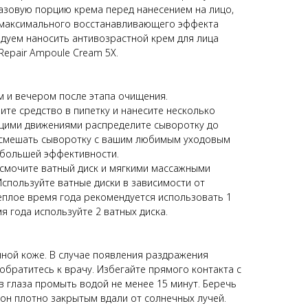
азовую порцию крема перед нанесением на лицо,
я максимального восстанавливающего эффекта
дуем наносить антивозрастной крем для лица
 Repair Ampoule Cream 5X.
м и вечером после этапа очищения.
ите средство в пипетку и нанесите несколько
щими движениями распределите сыворотку до
 смешать сыворотку с вашим любимым уходовым
 большей эффективности.
 смочите ватный диск и мягкими массажными
спользуйте ватные диски в зависимости от
теплое время года рекомендуется использовать 1
я года используйте 2 ватных диска.
нной коже. В случае появления раздражения
обратитесь к врачу. Избегайте прямого контакта с
 в глаза промыть водой не менее 15 минут. Беречь
кон плотно закрытым вдали от солнечных лучей.