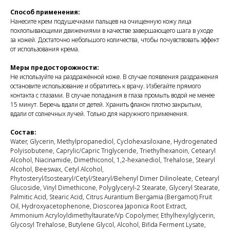
Способ применения:
Нанесите крем подушечками пальцев на очищенную кожу лица
похлопывающими движениями в качестве завершающего шага в уходе
за кожей. Достаточно небольшого количества, чтобы почувствовать эффект
от использования крема.
Меры предосторожности:
Не используйте на раздражённой коже. В случае появления раздражения
остановите использование и обратитесь к врачу. Избегайте прямого
контакта с глазами. В случае попадания в глаза промыть водой не менее
MISSHA@GRADIENT.RU
15 минут. Беречь вдали от детей. Хранить флакон плотно закрытым,
вдали от солнечных лучей. Только для наружного применения.
Присоединяйся
Состав:
Water, Glycerin, Methylpropanediol, Cyclohexasiloxane, Hydrogenated
ООО «НТС «Градиент», ОГРН: 1027739304570, ИНН: 7720125736.
Polyisobutene, Caprylic/Capric Triglyceride, Triethylhexanoin, Cetearyl
125315, г. Москва, вн. тер. г. муниципальный округ Аэропорт,
Alcohol, Niacinamide, Dimethiconol, 1,2-hexanediol, Trehalose, Stearyl
Ленинградский проспект, д. 72, корпус 1.
Alcohol, Beeswax, Cetyl Alcohol,
Политика обработки cookies
Phytosteryl/Isostearyl/Cetyl/Stearyl/Behenyl Dimer Dilinoleate, Cetearyl
Пользовательское соглашение
Glucoside, Vinyl Dimethicone, Polyglyceryl-2 Stearate, Glyceryl Stearate,
Palmitic Acid, Stearic Acid, Citrus Aurantium Bergamia (Bergamot) Fruit
Oil, Hydroxyacetophenone, Dioscorea Japonica Root Extract,
Ammonium Acryloyldimethyltaurate/Vp Copolymer, Ethylhexylglycerin,
Glycosyl Trehalose, Butylene Glycol, Alcohol, Bifida Ferment Lysate,