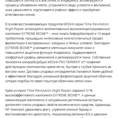
повышается плотность и эластичность эпидермиса, активизируются
процессы обновления клеток, устраняются следы усталости и воспалений,
кожа увлажняется, подтягивается (лифтинг-эффект) и приобретает
естественное сияние.
В основе восстанавливающих продуктов MISSHA серии Time Revolution
Night Repair используется запатентованный высококонцентрированный
компонент EXTREME BIOME™ – микс лизата бифидобактерий и 10 видов
пробиотиков, прошедших интенсивный многоступенчатый процесс
ферментации в экстремальных, холодных и тёплых условиях. Благодаря
EXTREME BIOME™ усиливается клеточный иммунитет кожи и
повышаются защитные функции эпидермиса, поддерживается
комфортный уровень увлажнения и регенерируются ткани. Собственная
технология микроабсорбции MISSHA PRO FERMENT α™ позволяет
действующим компонентам крема легче, быстрее и глубже проникать во
все слои кожи. Доставка уходовых ингредиентов становится более удобной
и эффективной благодаря уникальной фосфолипидной защитной оболочке,
которая подобна по своей структуре оболочкам клеток кожи.
Крем из серии Time Revolution Night Repair содержит 51%
высокоэффективного компонента EXTREME BIOME™. А ценные
увлажняющие компоненты и натуральные растительные экстракты
дополняют список уходовых свойств косметического средства. Церамиды
NP помогают удерживать влагу, укрепляя кожный барьер и
восстанавливая его целостность. Ниацинамид (витамин B3) и аденозин