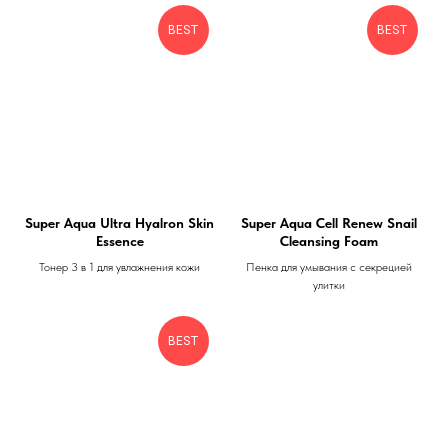
BEST
BEST
Super Aqua Ultra Hyalron Skin
Super Aqua Cell Renew Snail
Essence
Cleansing Foam
Тонер 3 в 1 для увлажнения кожи
Пенка для умывания с секрецией
улитки
BEST