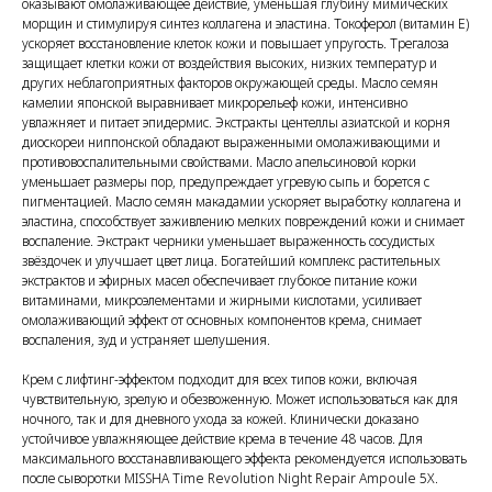
оказывают омолаживающее действие, уменьшая глубину мимических
морщин и стимулируя синтез коллагена и эластина. Токоферол (витамин E)
ускоряет восстановление клеток кожи и повышает упругость. Трегалоза
защищает клетки кожи от воздействия высоких, низких температур и
других неблагоприятных факторов окружающей среды. Масло семян
камелии японской выравнивает микрорельеф кожи, интенсивно
увлажняет и питает эпидермис. Экстракты центеллы азиатской и корня
диоскореи ниппонской обладают выраженными омолаживающими и
противовоспалительными свойствами. Масло апельсиновой корки
уменьшает размеры пор, предупреждает угревую сыпь и борется с
пигментацией. Масло семян макадамии ускоряет выработку коллагена и
эластина, способствует заживлению мелких повреждений кожи и снимает
воспаление. Экстракт черники уменьшает выраженность сосудистых
звёздочек и улучшает цвет лица. Богатейший комплекс растительных
экстрактов и эфирных масел обеспечивает глубокое питание кожи
витаминами, микроэлементами и жирными кислотами, усиливает
омолаживающий эффект от основных компонентов крема, снимает
воспаления, зуд и устраняет шелушения.
Крем с лифтинг-эффектом подходит для всех типов кожи, включая
чувствительную, зрелую и обезвоженную. Может использоваться как для
ночного, так и для дневного ухода за кожей. Клинически доказано
устойчивое увлажняющее действие крема в течение 48 часов. Для
максимального восстанавливающего эффекта рекомендуется использовать
после сыворотки MISSHA Time Revolution Night Repair Ampoule 5X.