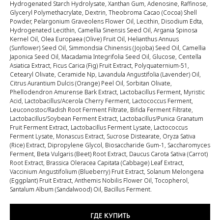
Hydrogenated Starch Hydrolysate, Xanthan Gum, Adenosine, Raffinose,
Glyceryl Polymethacrylate, Dextrin, Theobroma Cacao (Cocoa) Shell
Powder, Pelargonium Graveolens Flower Oil, Lecithin, Disodium Edta,
Hydrogenated Lecithin, Camellia Sinensis Seed Oil, Argania Spinosa
Kernel Oil, Olea Europaea (Olive) Fruit Oil, Helianthus Annuus
(Sunflower) Seed Oil, Simmondsia Chinensis (Jojoba) Seed Oil, Camellia
Japonica Seed Oil, Macadamia Integrifolia Seed Oil, Glucose, Centella
Asiatica Extract, Ficus Carica (Fig) Fruit Extract, Polyquaternium-51,
Cetearyl Olivate, Ceramide Np, Lavandula Angustifolia (Lavender) Oil,
Citrus Aurantium Dulcis (Orange) Peel Oil, Sorbitan Olivate,
Phellodendron Amurense Bark Extract, Lactobacillus Ferment, Myristic
Acid, Lactobacillus/Acerola Cherry Ferment, Lactococcus Ferment,
Leuconostoc/Radish Root Ferment Filtrate, Bifida Ferment Filtrate,
Lactobacillus/Soybean Ferment Extract, Lactobacillus/Punica Granatum
Fruit Ferment Extract, Lactobacillus Ferment Lysate, Lactococcus
Ferment Lysate, Monascus Extract, Sucrose Distearate, Oryza Sativa
(Rice) Extract, Dipropylene Glycol, Biosaccharide Gum-1, Saccharomyces
Ferment, Beta Vulgaris (Beet) Root Extract, Daucus Carota Sativa (Carrot)
Root Extract, Brassica Oleracea Capitata (Cabbage) Leaf Extract,
Vaccinium Angustifolium (Blueberry) Fruit Extract, Solanum Melongena
(Eggplant) Fruit Extract, Anthemis Nobilis Flower Oil, Tocopherol,
Santalum Album (Sandalwood) Oil, Bacillus Ferment.
ГДЕ КУПИТЬ