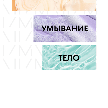
ТЕЛО
MISSHA@GRADIENT.RU
Присоединяйся
ООО «НТС «Градиент», ОГРН: 1027739304570, ИНН: 7720125736.
125315, г. Москва, вн. тер. г. муниципальный округ Аэропорт,
Ленинградский проспект, д. 72, корпус 1.