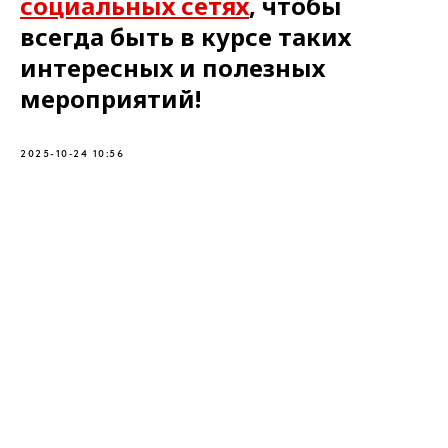
социальных сетях
, чтобы
всегда быть в курсе таких
интересных и полезных
мероприятий!
2025-10-24 10:56
MISSHA@GRADIENT.RU
Присоединяйся
ООО «НТС «Градиент», ОГРН: 1027739304570, ИНН: 7720125736.
125315, г. Москва, вн. тер. г. муниципальный округ Аэропорт,
Ленинградский проспект, д. 72, корпус 1.
Политика обработки cookies