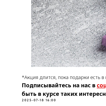
*Акция длится, пока подарки есть в
Подписывайтесь на нас в
со
MISSHA@GRADIENT.RU
быть в курсе таких интерес
ООО «НТС «Градиент», ОГРН: 1027739304570, ИНН: 7720125736.
125315, г. Москва, вн. тер. г. муниципальный округ Аэропорт,
Ленинградский проспект, д. 72, корпус 1.
2025-07-18 16:00