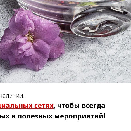
 наличии.
Прис
циальных сетях
, чтобы всегда
Политика
ных и полезных мероприятий!
Пользова